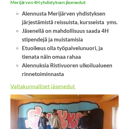
Merijärven 4H yhdistyksen jäsenedut:
Alennusta Merijärven yhdistyksen
järjestämistä reissuista, kursseista yms.
Jäsenellä on mahdollisuus saada 4H
stipendejä ja muistamisia
Etuoikeus olla työpalvelunuori, ja
tienata näin omaa rahaa
Alennuksia Ristivuoren ulkoilualueen
rinnetoiminnasta
Valtakunnalliset jäsenedut