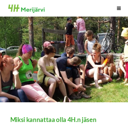
Siirry
Merijärven 4H yhdistys
Haku
sivun
sisältöön
Miksi kannattaa olla 4H.n jäsen